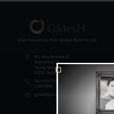
บริษัท โกลบอล เมช จำกัด Global Mesh Co.,Ltd.
8/1, Alley Ramintra 14
Intersection 20,
Tarang, Bangkhen, Bangkok
10230 Thailand
Tel. (+66) 2 509 9988 | Fax. (+66)
2 509 8844
gmesh@gmesh.com