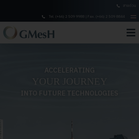
สายด่วน
Tel. (+66) 2 509 9988 | Fax. (+66) 2 509 8844
ACCELERATING
YOUR JOURNEY
INTO FUTURE TECHNOLOGIES